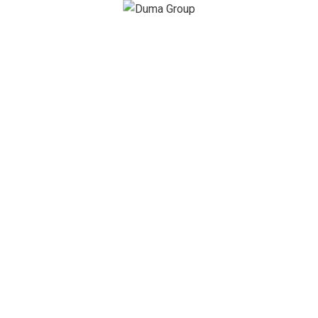
Vs Food.
1
2
Chez
Duma Group
, nous croyons que la technologie
doit être au service des personnes.