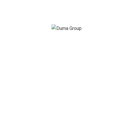
Chez
Duma Group
, nous croyons que la technologie doit
être au service des personnes.
C’est pourquoi nous avons réuni sous une même marque
des solutions modernes, accessibles et fiables pour
faciliter votre vie quotidienne.
EN SAVOIR PLUS
Nos services